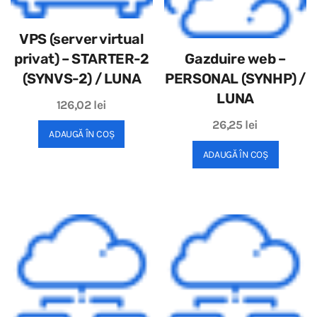
VPS (server virtual
privat) – STARTER-2
Gazduire web –
(SYNVS-2) / LUNA
PERSONAL (SYNHP) /
LUNA
126,02
lei
26,25
lei
ADAUGĂ ÎN COȘ
ADAUGĂ ÎN COȘ