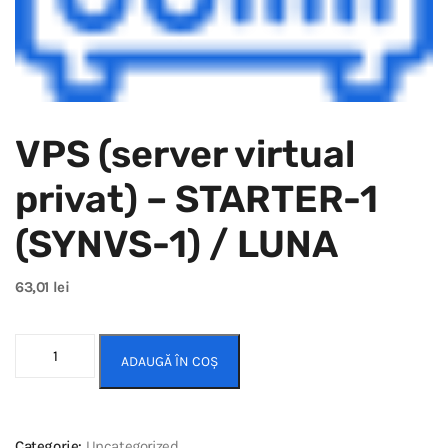
VPS (server virtual
privat) – STARTER-1
(SYNVS-1) / LUNA
63,01
lei
ADAUGĂ ÎN COȘ
Categorie:
Uncategorized