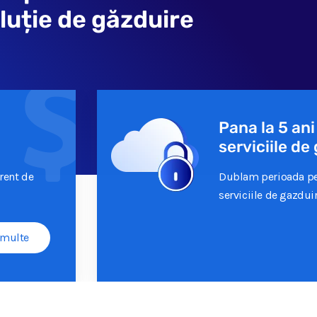
luție de găzduire
Pana la 5 ani
serviciile d
erent de
Dublam perioada pen
serviciile de gazdui
 multe