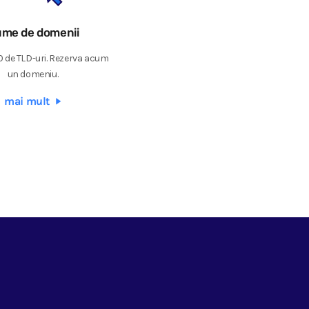
me de domenii
0 de TLD-uri. Rezerva acum
un domeniu.
mai mult