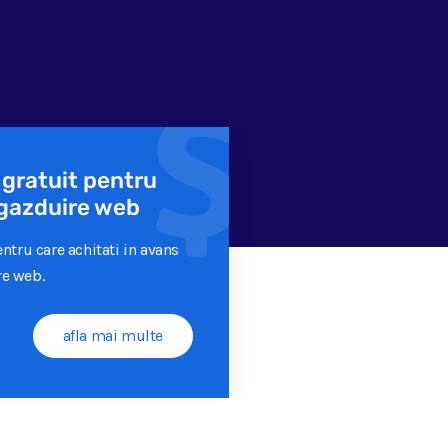
 gratuit pentru
e gazduire web
tru care achitati in avans
re web.
afla mai multe