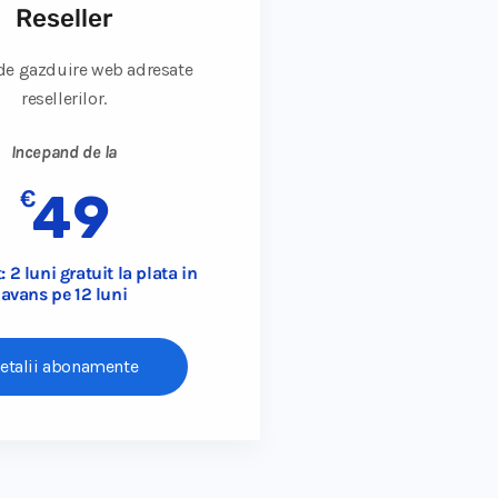
Reseller
 de gazduire web adresate
resellerilor.
Incepand de la
€
49
 2 luni gratuit la plata in
avans pe 12 luni
etalii abonamente