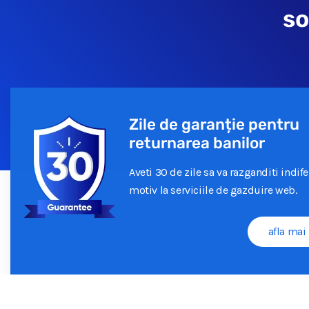
so
Zile de garanție pentru
returnarea banilor
Aveti 30 de zile sa va razganditi indif
motiv la serviciile de gazduire web.
afla mai