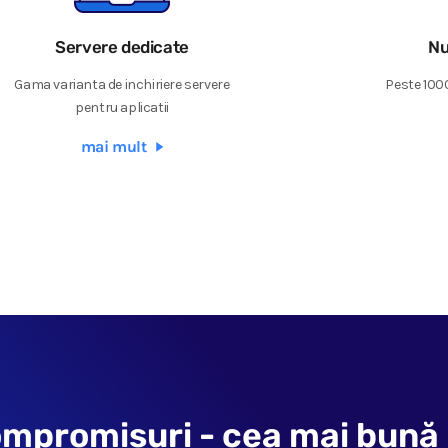
Servere dedicate
Nu
Gama varianta de inchiriere servere
Peste 100
pentru aplicatii
mai mult
mpromisuri - cea mai bună