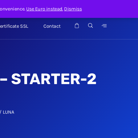
Contul meu
Suport
Admin servicii
convenience.
Use Euro instead.
Dismiss
ertificate SSL
Contact
 – STARTER-2
 / LUNA