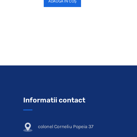
ADAUGĂ ÎN COȘ
Informatii contact
colonel Corneliu Popeia 37