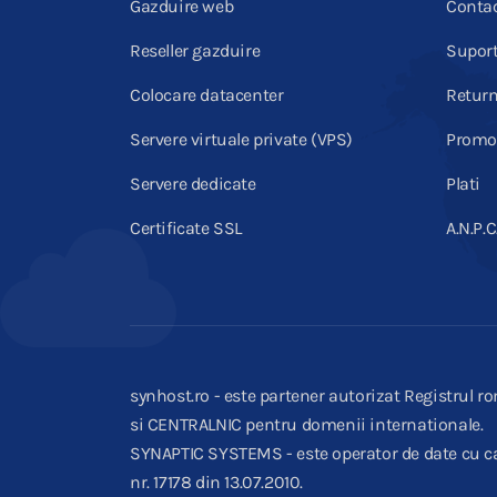
Gazduire web
Conta
Reseller gazduire
Supor
Colocare datacenter
Return
Servere virtuale private (VPS)
Promot
Servere dedicate
Plati
Certificate SSL
A.N.P.C
synhost.ro - este partener autorizat Registrul ro
si CENTRALNIC pentru domenii internationale.
SYNAPTIC SYSTEMS - este operator de date cu ca
nr. 17178 din 13.07.2010.