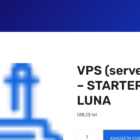
VPS (serve
– STARTER
LUNA
126,13
lei
ADAUGĂ ÎN CO