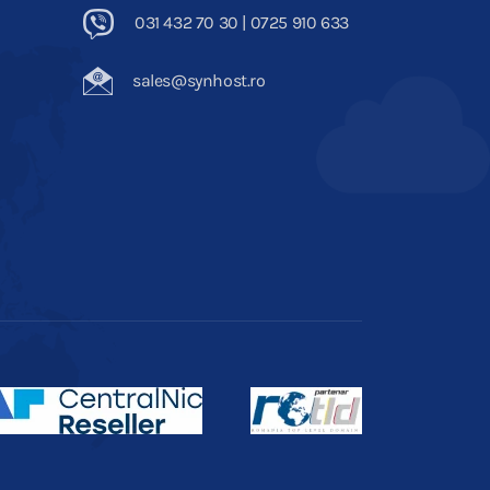
031 432 70 30 | 0725 910 633
sales@synhost.ro