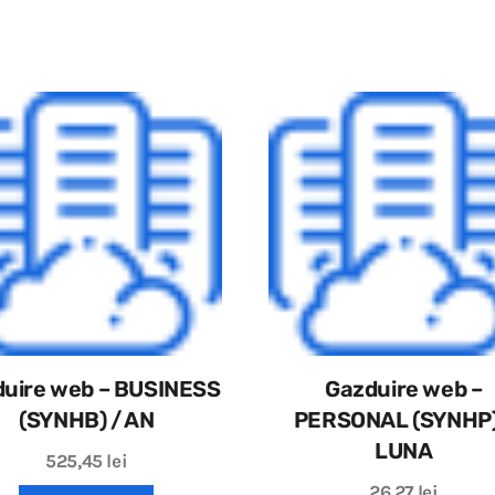
uire web – BUSINESS
Gazduire web –
(SYNHB) / AN
PERSONAL (SYNHP)
LUNA
525,45
lei
26,27
lei