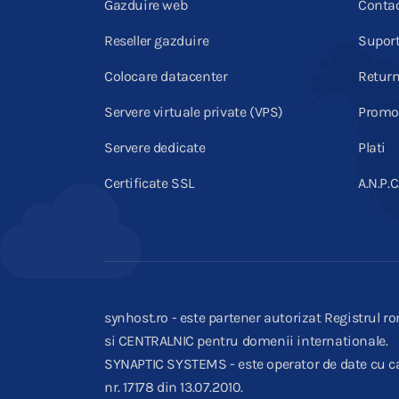
Gazduire web
Conta
Reseller gazduire
Supor
Colocare datacenter
Return
Servere virtuale private (VPS)
Promot
Servere dedicate
Plati
Certificate SSL
A.N.P.C
synhost.ro - este partener autorizat Registrul ro
si CENTRALNIC pentru domenii internationale.
SYNAPTIC SYSTEMS - este operator de date cu ca
nr. 17178 din 13.07.2010.