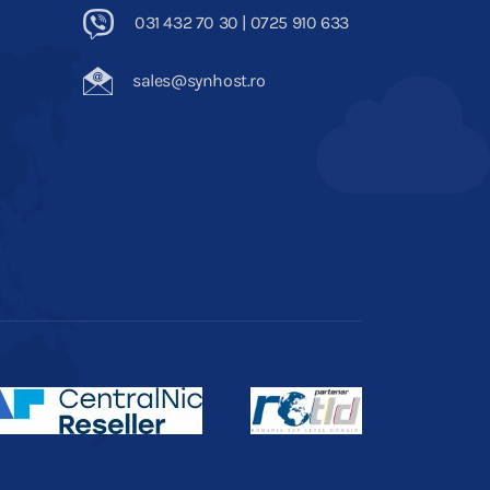
031 432 70 30 | 0725 910 633
sales@synhost.ro