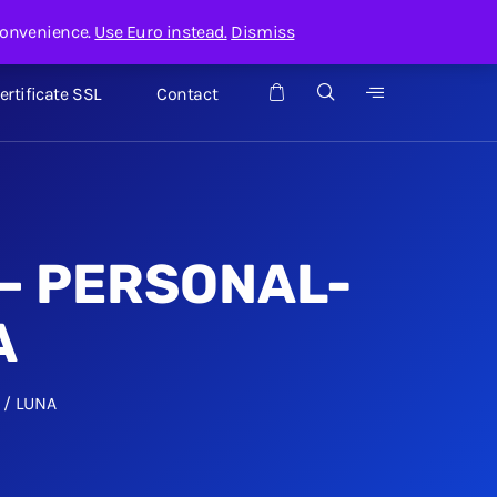
Contul meu
Suport
Admin servicii
convenience.
Use Euro instead.
Dismiss
ertificate SSL
Contact
 – PERSONAL-
A
 / LUNA