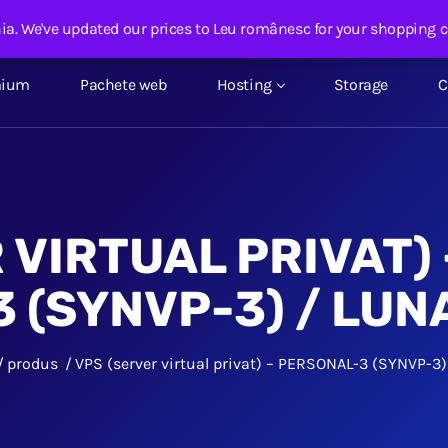
nhost.ro
ia. We've updated our prices to Leu românesc for your shopping 
mium
Pachete web
Hosting
Storage
C
 VIRTUAL PRIVAT)
3 (SYNVP-3) / LUN
produs
VPS (server virtual privat) – PERSONAL-3 (SYNVP-3)