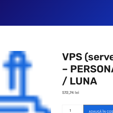
VPS (serve
– PERSON
/ LUNA
572,74
lei
ADAUGĂ ÎN CO