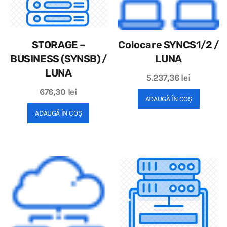
STORAGE –
Colocare SYNCS1/2 /
BUSINESS (SYNSB) /
LUNA
LUNA
5.237,36
lei
676,30
lei
ADAUGĂ ÎN COȘ
ADAUGĂ ÎN COȘ