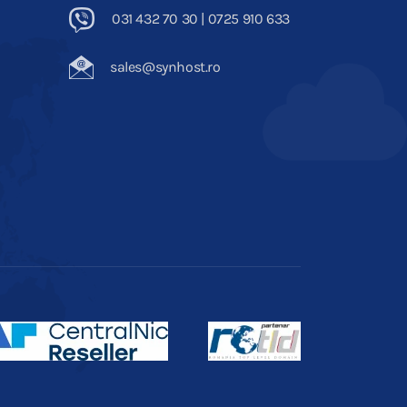
031 432 70 30 | 0725 910 633
sales@synhost.ro