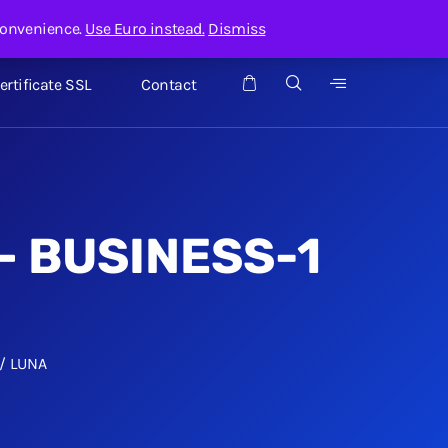
Contul meu
Suport
Admin servicii
convenience.
Use Euro instead.
Dismiss
ertificate SSL
Contact
– BUSINESS-1
 / LUNA