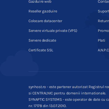
Gazduire web
Conta
Reseller gazduire
Supor
Colocare datacenter
Return
Servere virtuale private (VPS)
Promot
Servere dedicate
Plati
Certificate SSL
A.N.P.C
synhost.ro - este partener autorizat Registrul ro
si CENTRALNIC pentru domenii internationale.
SYNAPTIC SYSTEMS - este operator de date cu ca
nr. 17178 din 13.07.2010.