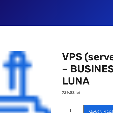
VPS (serve
– BUSINES
LUNA
729,88
lei
ADAUGĂ ÎN CO