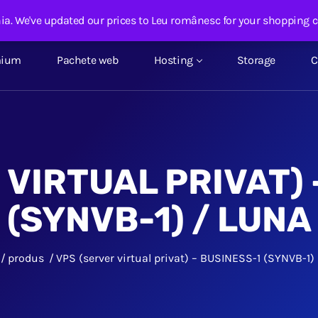
nhost.ro
ia. We've updated our prices to Leu românesc for your shopping 
mium
Pachete web
Hosting
Storage
C
 VIRTUAL PRIVAT) 
(SYNVB-1) / LUNA
produs
VPS (server virtual privat) – BUSINESS-1 (SYNVB-1)