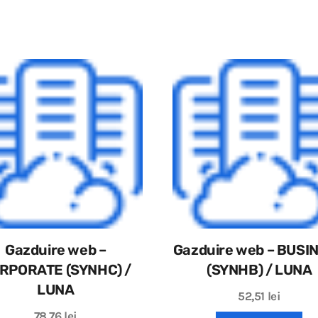
Gazduire web –
Gazduire web – BUSI
RPORATE (SYNHC) /
(SYNHB) / LUNA
LUNA
52,51
lei
78,76
lei