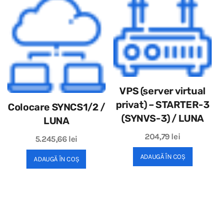
VPS (server virtual
privat) – STARTER-3
Colocare SYNCS1/2 /
(SYNVS-3) / LUNA
LUNA
204,79
lei
5.245,66
lei
ADAUGĂ ÎN COȘ
ADAUGĂ ÎN COȘ