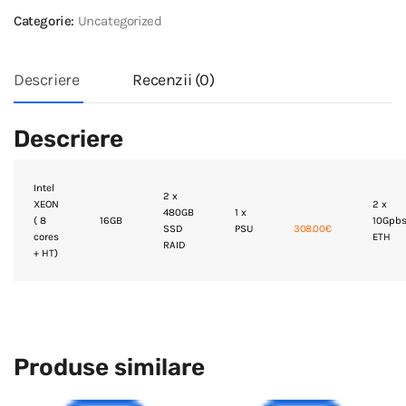
Categorie:
Uncategorized
Descriere
Recenzii (0)
Descriere
Intel
2 x
XEON
2 x
480GB
1 x
( 8
16GB
10Gpb
SSD
PSU
308.00€
cores
ETH
RAID
+ HT)
Produse similare