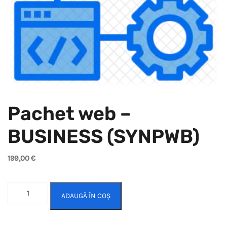
Pachet web –
BUSINESS (SYNPWB)
199,00
€
ADAUGĂ ÎN COȘ