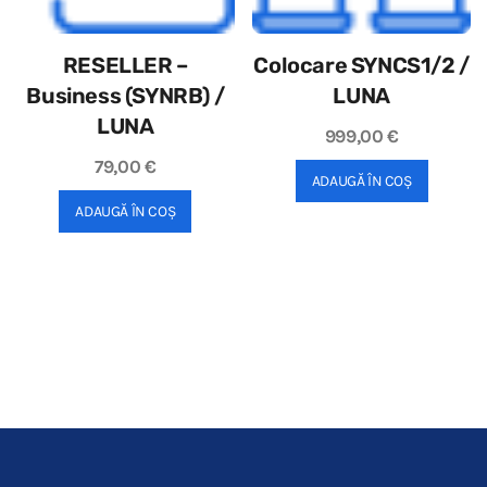
RESELLER –
Colocare SYNCS1/2 /
Business (SYNRB) /
LUNA
LUNA
999,00
€
79,00
€
ADAUGĂ ÎN COȘ
ADAUGĂ ÎN COȘ