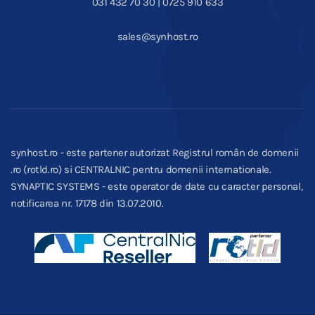
031 432 70 30 | 0725 910 633
sales@synhost.ro
synhost.ro - este partener autorizat Registrul român de domenii
.ro (rotld.ro) si CENTRALNIC pentru domenii internationale.
SYNAPTIC SYSTEMS - este operator de date cu caracter personal,
notificarea nr. 17178 din 13.07.2010.