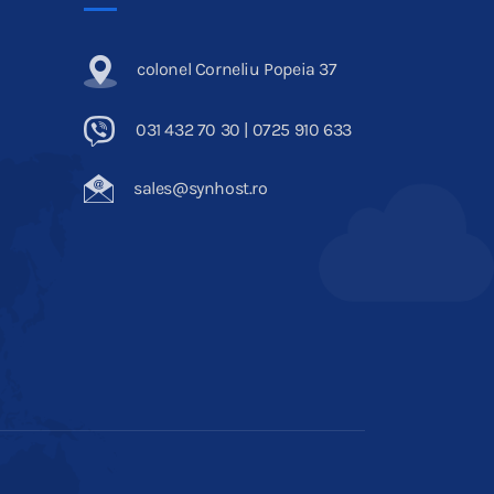
colonel Corneliu Popeia 37
031 432 70 30 | 0725 910 633
sales@synhost.ro