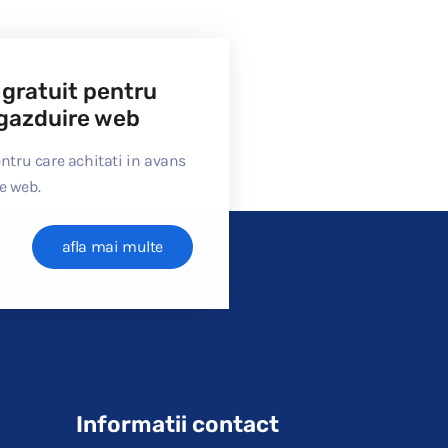
 gratuit pentru
e gazduire web
tru care achitati in avans
re web.
afla mai multe
Informatii contact