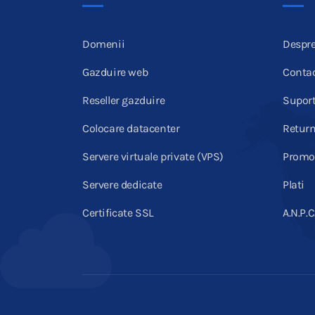
Domenii
Despre
Gazduire web
Conta
Reseller gazduire
Supor
Colocare datacenter
Return
Servere virtuale private (VPS)
Promot
Servere dedicate
Plati
Certificate SSL
A.N.P.C