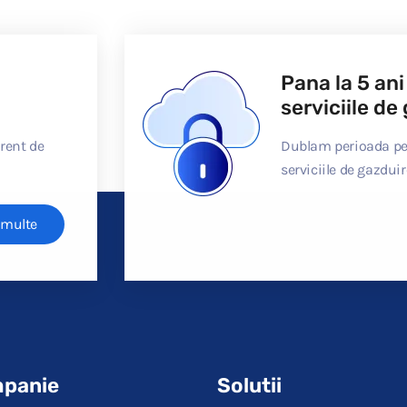
Pana la 5 ani
serviciile d
erent de
Dublam perioada pen
serviciile de gazdui
 multe
panie
Solutii