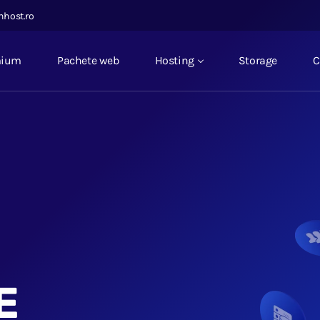
nhost.ro
mium
Pachete web
Hosting
Storage
C
E