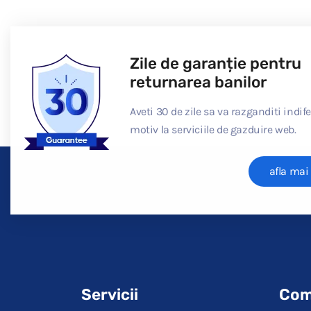
Zile de garanție pentru
returnarea banilor
Aveti 30 de zile sa va razganditi indif
motiv la serviciile de gazduire web.
afla mai
Servicii
Com