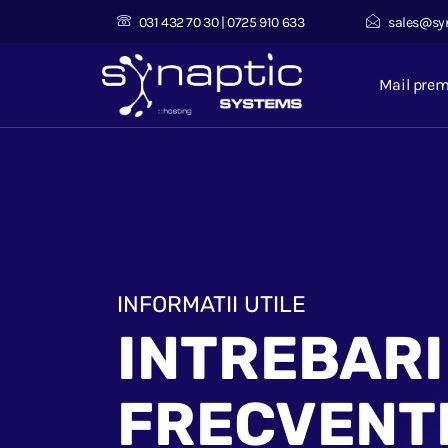
031 432 70 30 | 0725 910 633
sales@sy
Mail pre
INFORMATII UTILE
INTREBARI
FRECVENT